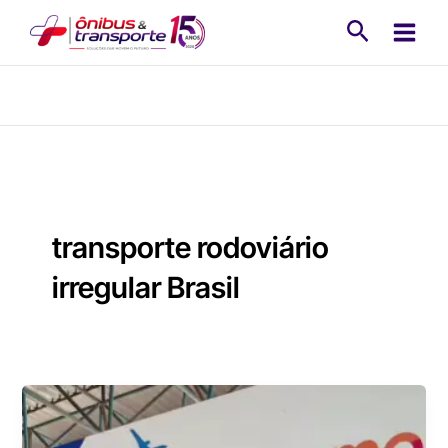
Ir
Pesquisa
para
o
conteúdo
transporte rodoviário
irregular Brasil