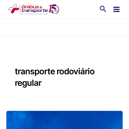
Ir
Pesquisa
para
o
conteúdo
transporte rodoviário
regular