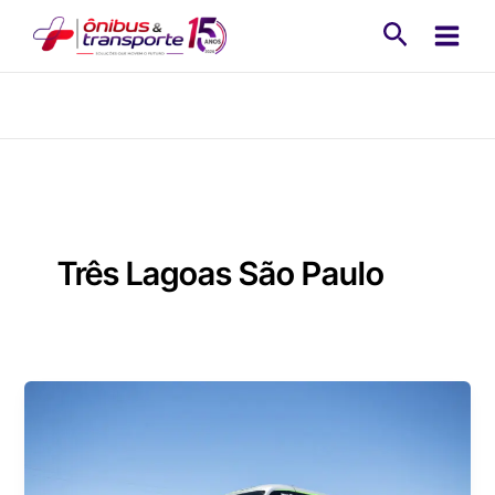
Ir
Pesquisa
para
o
conteúdo
Três Lagoas São Paulo