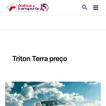
Ir
Pesquisa
para
o
conteúdo
Triton Terra preço