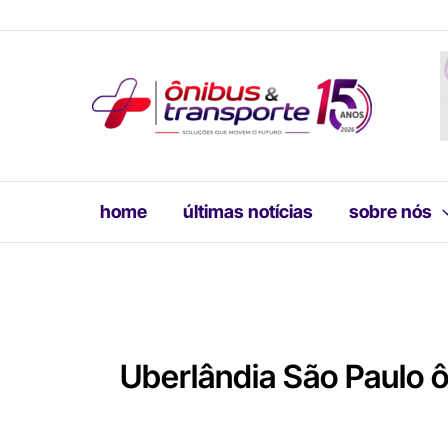
Ir
para
o
conteúdo
home
últimas notícias
sobre nós
Uberlândia São Paulo 