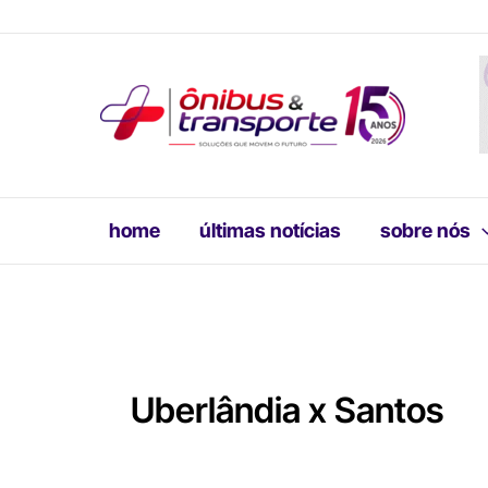
Ir
para
o
conteúdo
home
últimas notícias
sobre nós
Uberlândia x Santos