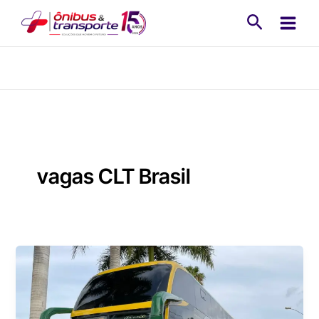
Ir
Pesquisa
para
o
conteúdo
vagas CLT Brasil