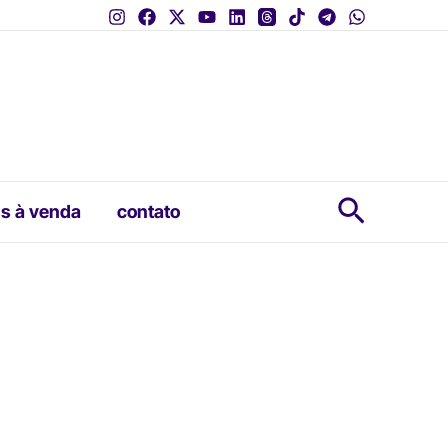
Pesquis
s à venda
contato