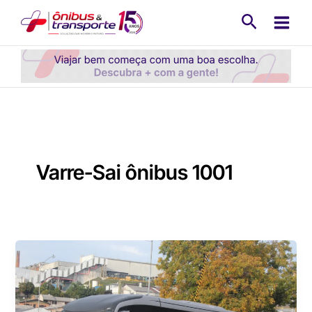
Ir
Pesquisa
para
o
conteúdo
Varre-Sai ônibus 1001