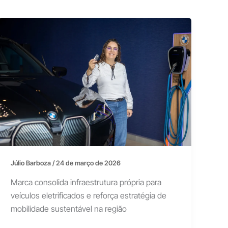
Júlio Barboza
/
24 de março de 2026
Marca consolida infraestrutura própria para
veículos eletrificados e reforça estratégia de
mobilidade sustentável na região