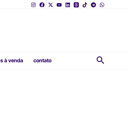
Pesquis
s à venda
contato