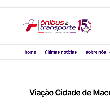
Ir
para
o
conteúdo
home
últimas notícias
sobre nós
Viação Cidade de Mac