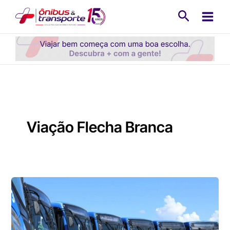
Ir
Pesquisa
para
o
conteúdo
Viação Flecha Branca