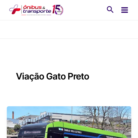
Ir
Pesquisa
para
o
conteúdo
Viação Gato Preto