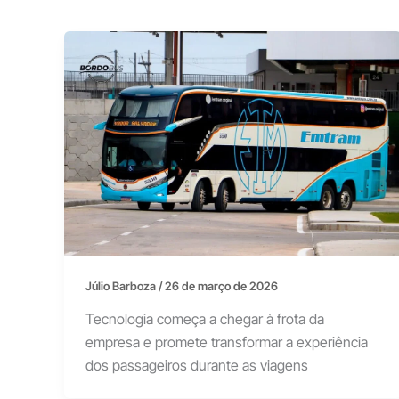
Júlio Barboza
/
26 de março de 2026
Tecnologia começa a chegar à frota da
empresa e promete transformar a experiência
dos passageiros durante as viagens