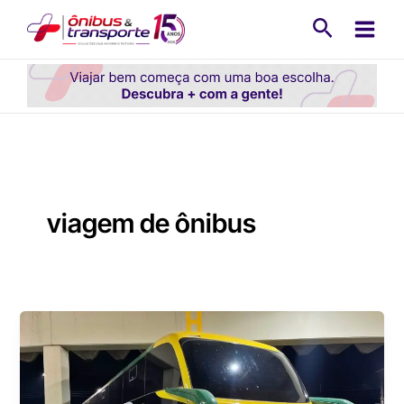
Ir
Pesquisa
para
o
conteúdo
viagem de ônibus