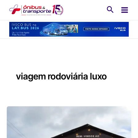
Ir
Pesquisa
para
o
conteúdo
viagem rodoviária luxo