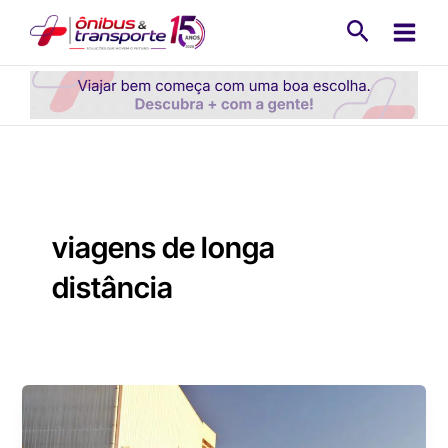
Ir
Pesquisa
para
o
conteúdo
viagens de longa
distância