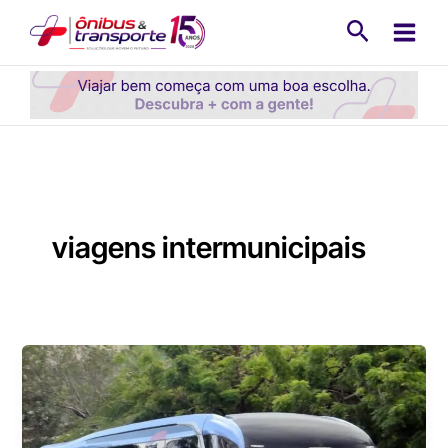
Ir
Pesquisa
para
o
conteúdo
viagens intermunicipais