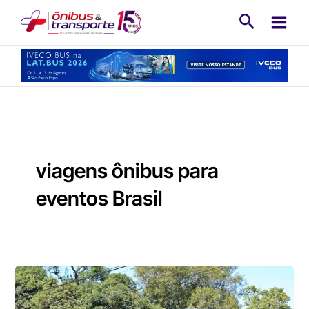
Ir
Pesquisa
para
o
conteúdo
viagens ônibus para
eventos Brasil