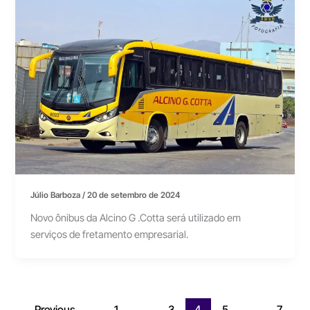
Júlio Barboza
/
20 de setembro de 2024
Novo ônibus da Alcino G .Cotta será utilizado em
serviços de fretamento empresarial.
←
Previous
1
…
3
4
5
…
7