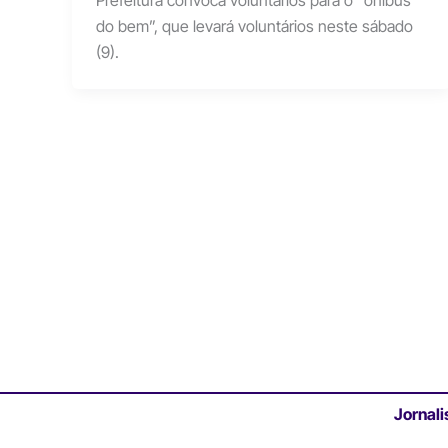
Prefeitura convoca voluntários para o “ônibus
do bem”, que levará voluntários neste sábado
(9).
Jornali