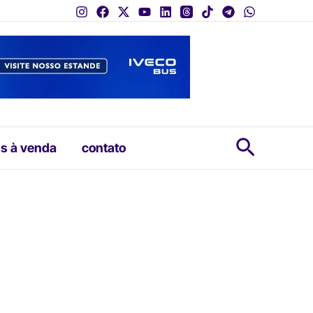
Pesquis
s à venda
contato