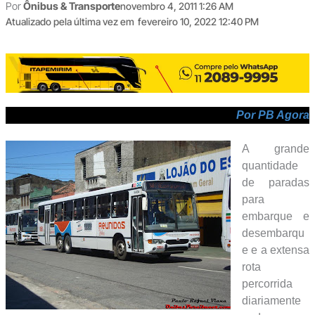
Por
Ônibus & Transporte
novembro 4, 2011 1:26 AM
Atualizado pela última vez em
fevereiro 10, 2022 12:40 PM
Por PB Agora
A grande
quantidade
de paradas
para
embarque e
desembarqu
e e a extensa
rota
percorrida
diariamente