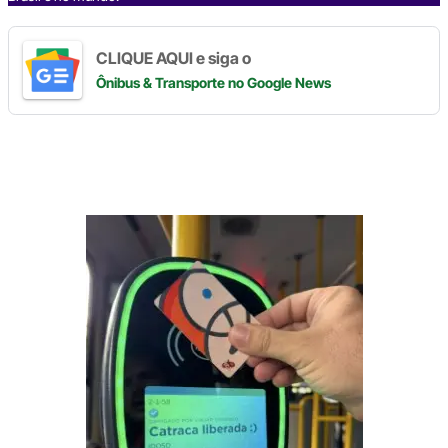
CLIQUE AQUI e siga o
Ônibus & Transporte
no Google News
Digite
aqui
o
seu
e-
mail