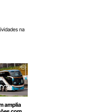
tividades na
m amplia
ções com