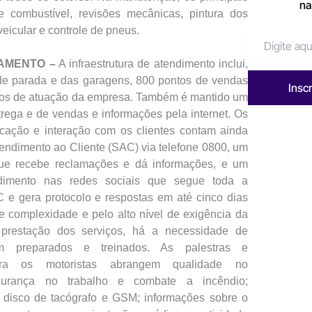
na
de combustível, revisões mecânicas, pintura dos
veicular e controle de pneus.
AMENTO –
A infraestrutura de atendimento inclui,
de parada e das garagens, 800 pontos de vendas
Insc
dos de atuação da empresa. Também é mantido um
trega e de vendas e informações pela internet. Os
cação e interação com os clientes contam ainda
endimento ao Cliente (SAC) via telefone 0800, um
 que recebe reclamações e dá informações, e um
dimento nas redes sociais que segue toda a
 e gera protocolo e respostas em até cinco dias
de complexidade e pelo alto nível de exigência da
prestação dos serviços, há a necessidade de
em preparados e treinados. As palestras e
ara os motoristas abrangem qualidade no
gurança no trabalho e combate a incêndio;
e disco de tacógrafo e GSM; informações sobre o