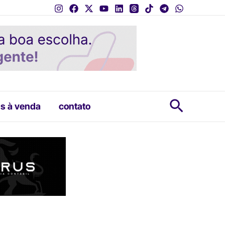
Pesquis
s à venda
contato