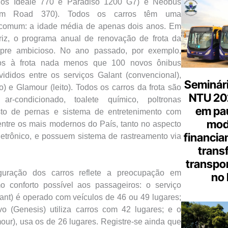
los Ideale 770 e Paradiso 1200 G7) e Neobus
rum Road 370). Todos os carros têm uma
m comum: a idade média de apenas dois anos. Em
triz, o programa anual de renovação de frota da
pre ambicioso. No ano passado, por exemplo,
dos à frota nada menos que 100 novos ônibus
ididos entre os serviços Galant (convencional),
Seminári
) e Glamour (leito). Todos os carros da frota são
NTU 20
r-condicionado, toalete químico, poltronas
em pa
osto de pernas e sistema de entretenimento com
mod
ntre os mais modernos do País, tanto no aspecto
financia
etrônico, e possuem sistema de rastreamento via
trans
transpor
uração dos carros reflete a preocupação em
no 
o conforto possível aos passageiros: o serviço
ant) é operado com veículos de 46 ou 49 lugares;
vo (Genesis) utiliza carros com 42 lugares; e o
mour), usa os de 26 lugares. Registre-se ainda que