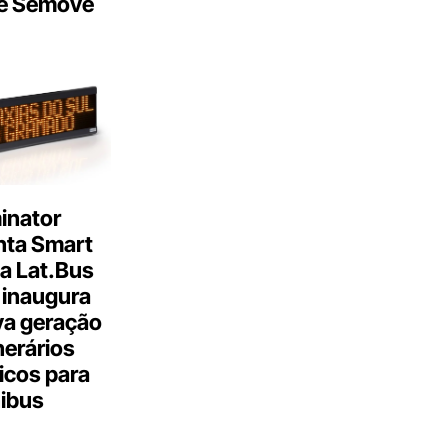
e Semove
inator
nta Smart
a Lat.Bus
 inaugura
a geração
inerários
icos para
ibus