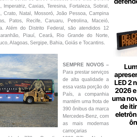
defend
 Imperatriz, Caxias, Teresina, Fortaleza, Sobral,
e, Crato, Natal, Mossoró, João Pessoa, Campina
as, Patos, Recife, Caruaru, Petrolina, Maceió,
ia. Além do Distrito Federal, são atendidos 12
Maranhão, Piauí, Ceará, Rio Grande do Norte,
co, Alagoas, Sergipe, Bahia, Goiás e Tocantins.
SEMPRE NOVOS –
Lum
Para prestar serviços
aprese
de alta qualidade a
LED 2 n
essa vasta porção do
2026 e
País, a companhia
uma nov
mantém uma frota de
de it
390 ônibus da marca
eletrôn
Mercedes-Benz, com
ôn
as mais modernas
carroçarias