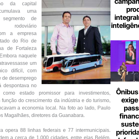
campanh
ano da capital
pro
cumulava uma
integra
o segmento de
inteligênc
rodoviário
 com a empresa
tado do Rio de
ha de Fortaleza
. Embora naquele
atravessasse um
co difícil, com
 e de desemprego
á despontava no
Ônibus 
l como estado promissor para investimentos,
exige
 função do crescimento da indústria e do turismo,
pass
ncavam a economia local. Na foto ao lado, Paulo
finan
os Magalhães, diretores da Guanabara.
suste
 opera 88 linhas federais e 77 intermunicipais.
priorid
dem a cerca de 1.000 cidades, entre elas Belém,