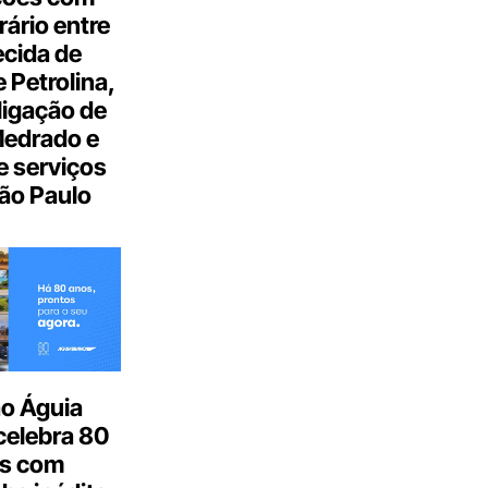
ário entre
cida de
 Petrolina,
ligação de
Medrado e
 serviços
ão Paulo
o Águia
celebra 80
s com