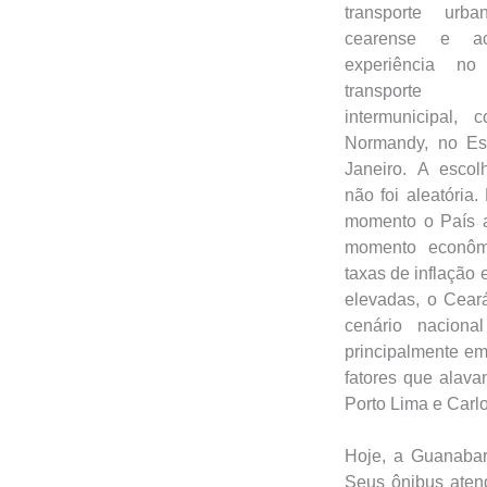
transporte urb
cearense e a
experiência n
transporte 
intermunicipal,
Normandy, no Es
Janeiro. A escol
não foi aleatória
momento o País 
momento econômi
taxas de inflação
elevadas, o Cear
cenário naciona
principalmente em
fatores que alava
Porto Lima e Carl
Hoje, a Guanabara
Seus ônibus aten