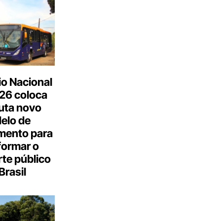
o Nacional
26 coloca
uta novo
elo de
mento para
formar o
te público
Brasil