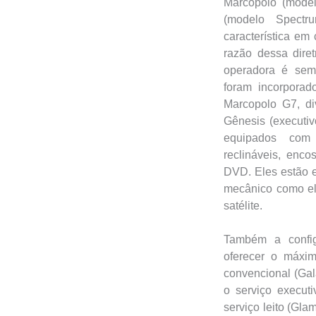
Marcopolo (mode
(modelo Spect
característica e
razão dessa dire
operadora é sem
foram incorpora
Marcopolo G7, div
Gênesis (executivo
equipados com a
reclináveis, enc
DVD. Eles estão e
mecânico como el
satélite.
Também a config
oferecer o máxim
convencional (Gal
o serviço executi
serviço leito (Gla