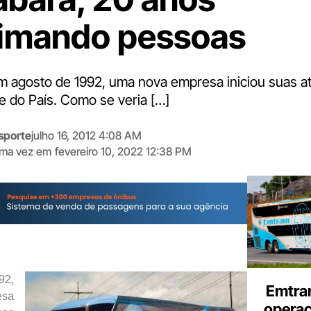
imando pessoas
Em agosto de 1992, uma nova empresa iniciou suas a
e do País. Como se veria […]
sporte
julho 16, 2012 4:08 AM
tima vez em
fevereiro 10, 2022 12:38 PM
Digite
aqui
o
seu
e-
mail
92,
Emtra
esa
opera