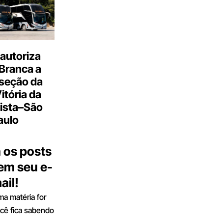
autoriza
Branca a
 seção da
Vitória da
ista–São
aulo
 os posts
 em seu e-
ail!
a matéria for
ocê fica sabendo