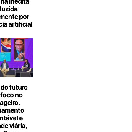
a inédita
duzida
lmente por
ia artificial
do futuro
 foco no
ageiro,
ciamento
ntável e
ade viária,