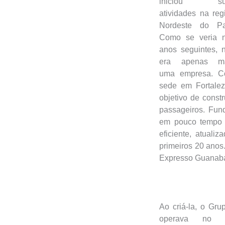
iniciou su
atividades na reg
Nordeste do Pa
Como se veria 
anos seguintes, 
era apenas ma
uma empresa. 
sede em Fortale
objetivo de const
passageiros. Fun
em pouco tempo 
eficiente, atual
primeiros 20 anos
Expresso Guanaba
Ao criá-la, o Gr
operava no 