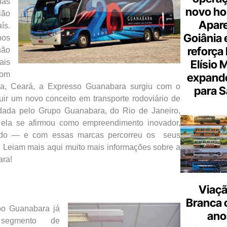
as
novo hor
ião
Apare
ís.
Goiânia e
nos
reforça 
não
Elísio 
is
Com
expande
za, Ceará, a Expresso Guanabara surgiu com o
para S
ruir um novo conceito em transporte rodoviário de
dada pelo Grupo Guanabara, do Rio de Janeiro,
ela se afirmou como empreendimento inovador,
izado — e com essas marcas percorreu os seus
. Leiam mais aqui muito mais informações sobre a
ra!
Viaçã
Branca 
upo Guanabara já
ano
segmento de