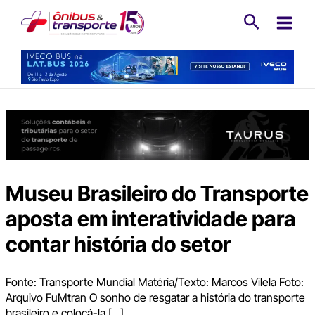
Ir
Pesquisa
para
o
conteúdo
Museu Brasileiro do Transporte
aposta em interatividade para
contar história do setor
Fonte: Transporte Mundial Matéria/Texto: Marcos Vilela Foto:
Arquivo FuMtran O sonho de resgatar a história do transporte
brasileiro e colocá-la […]