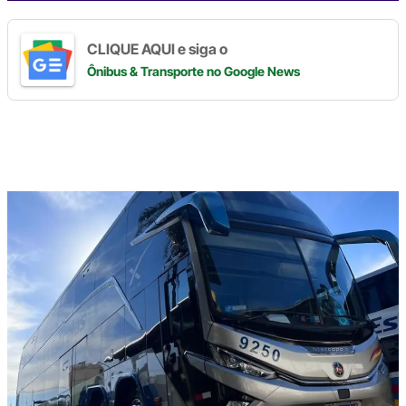
CLIQUE AQUI e siga o
Ônibus & Transporte
no Google News
Digite
aqui
o
seu
e-
mail