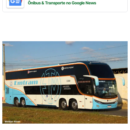
Ônibus & Transporte
no Google News
Digite
aqui
o
seu
e-
mail