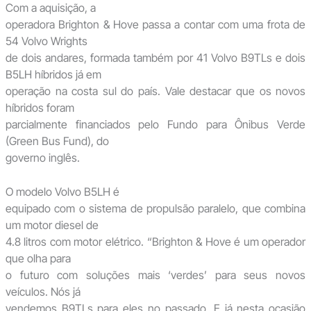
Com a aquisição, a
operadora Brighton & Hove passa a contar com uma frota de
54 Volvo Wrights
de dois andares, formada também por 41 Volvo B9TLs e dois
B5LH híbridos já em
operação na costa sul do país. Vale destacar que os novos
híbridos foram
parcialmente financiados pelo Fundo para Ônibus Verde
(Green Bus Fund), do
governo inglês.
O modelo Volvo B5LH é
equipado com o sistema de propulsão paralelo, que combina
um motor diesel de
4.8 litros com motor elétrico. “Brighton & Hove é um operador
que olha para
o futuro com soluções mais ‘verdes’
para
seus novos
veículos. Nós já
vendemos B9TLs para eles no passado. E já nesta ocasião