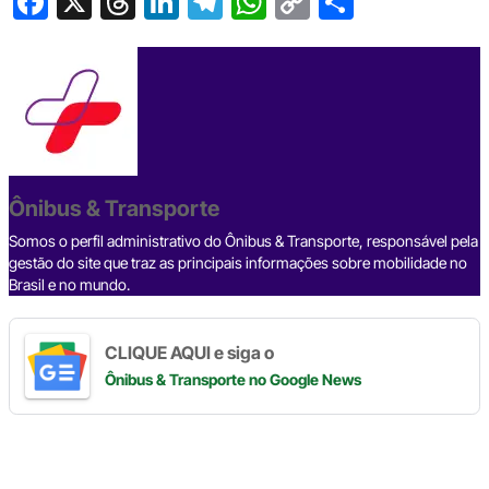
F
X
T
Li
T
W
C
S
a
hr
n
el
h
o
h
c
e
ke
e
at
p
ar
e
a
dI
gr
s
y
e
b
d
n
a
A
Li
o
s
m
p
n
o
p
k
Ônibus & Transporte
k
Somos o perfil administrativo do Ônibus & Transporte, responsável pela
gestão do site que traz as principais informações sobre mobilidade no
Brasil e no mundo.
CLIQUE AQUI e siga o
Ônibus & Transporte
no Google News