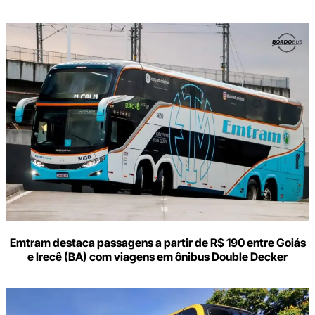
Digite
aqui
o
seu
e-
mail
Emtram destaca passagens a partir de R$ 190 entre Goiás
e Irecê (BA) com viagens em ônibus Double Decker