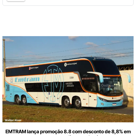
Digite
aqui
o
seu
e-
mail
EMTRAM lança promoção 8.8 com desconto de 8,8% em