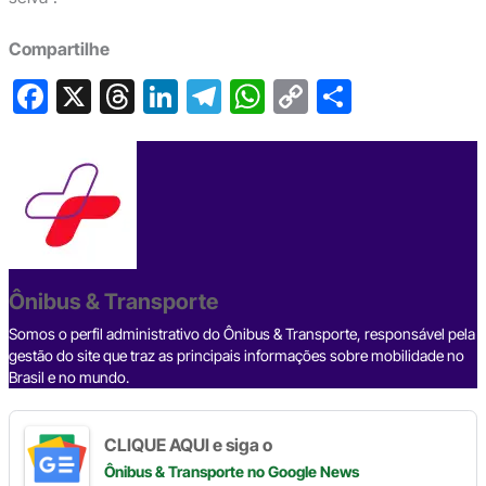
Compartilhe
F
X
T
Li
T
W
C
S
a
hr
n
el
h
o
h
c
e
ke
e
at
p
ar
e
a
dI
gr
s
y
e
b
d
n
a
A
Li
o
s
m
p
n
o
p
k
Ônibus & Transporte
k
Somos o perfil administrativo do Ônibus & Transporte, responsável pela
gestão do site que traz as principais informações sobre mobilidade no
Brasil e no mundo.
CLIQUE AQUI e siga o
Ônibus & Transporte
no Google News