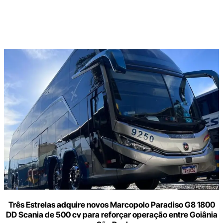
Digite
aqui
o
seu
e-
mail
Três Estrelas adquire novos Marcopolo Paradiso G8 1800
DD Scania de 500 cv para reforçar operação entre Goiânia