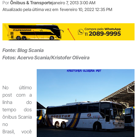
Por
Ônibus & Transporte
janeiro 7, 2013 3:00 AM
Atualizado pela última vez em
fevereiro 10, 2022 12:35 PM
Fonte: Blog Scania
Fotos: Acervo Scania/Kristofer Oliveira
No último
post com a
linha do
tempo dos
ônibus Scania
no
Brasil, você