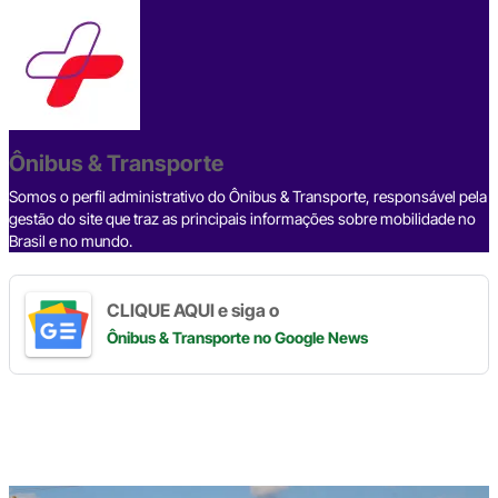
c
e
ke
e
at
p
ar
e
a
dI
gr
s
y
e
b
d
n
a
A
Li
o
s
m
p
n
o
p
k
Ônibus & Transporte
k
Somos o perfil administrativo do Ônibus & Transporte, responsável pela
gestão do site que traz as principais informações sobre mobilidade no
Brasil e no mundo.
CLIQUE AQUI e siga o
Ônibus & Transporte
no Google News
Digite