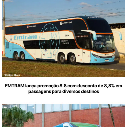
aqui
o
seu
e-
mail
EMTRAM lança promoção 8.8 com desconto de 8,8% em
passagens para diversos destinos