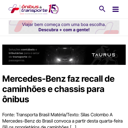
Ir
Pesquisa
para
o
conteúdo
Mercedes-Benz faz recall de
caminhões e chassis para
ônibus
Fonte: Transporta Brasil Matéria/Texto: Silas Colombo A
Mercedes-Benz do Brasil convoca a partir desta quarta-feira
(9) os proprietários de caminhões […]