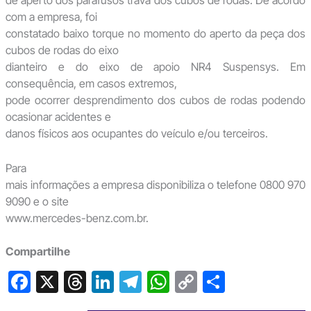
de aperto dos parafusos trava dos cubos de rodas. De acordo
com a empresa, foi
constatado baixo torque no momento do aperto da peça dos
cubos de rodas do eixo
dianteiro e do eixo de apoio NR4 Suspensys. Em
consequência, em casos extremos,
pode ocorrer desprendimento dos cubos de rodas podendo
ocasionar acidentes e
danos físicos aos ocupantes do veículo e/ou terceiros.
Para
mais informações a empresa disponibiliza o telefone 0800 970
9090 e o site
www.mercedes-benz.com.br.
Compartilhe
F
X
T
Li
T
W
C
S
a
hr
n
el
h
o
h