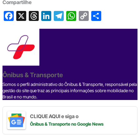
Compartilhe
F
X
T
Li
T
W
C
S
a
hr
n
el
h
o
h
c
e
ke
e
at
p
ar
e
a
dI
gr
s
y
e
b
d
n
a
A
Li
o
s
m
p
n
o
p
k
Ônibus & Transporte
k
Somos o perfil administrativo do Ônibus & Transporte, responsável pela
gestão do site que traz as principais informações sobre mobilidade no
Brasil e no mundo.
CLIQUE AQUI e siga o
Ônibus & Transporte
no Google News