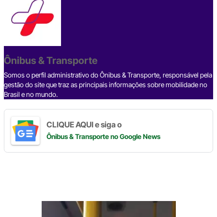
e
a
dI
gr
s
y
e
b
d
n
a
A
Li
o
s
m
p
n
o
p
k
Ônibus & Transporte
k
Somos o perfil administrativo do Ônibus & Transporte, responsável pela
gestão do site que traz as principais informações sobre mobilidade no
Brasil e no mundo.
CLIQUE AQUI e siga o
Ônibus & Transporte
no Google News
Digite
aqui