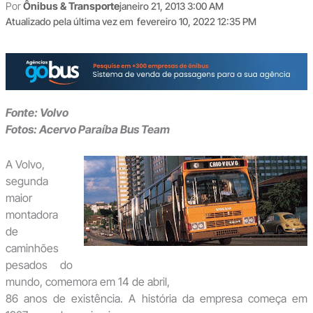
Por
Ônibus & Transporte
janeiro 21, 2013 3:00 AM
Atualizado pela última vez em
fevereiro 10, 2022 12:35 PM
Fonte: Volvo
Fotos: Acervo Paraíba Bus Team
A Volvo,
segunda
maior
montadora
de
caminhões
pesados do
mundo, comemora em 14 de abril,
86 anos de existência. A história da empresa começa em