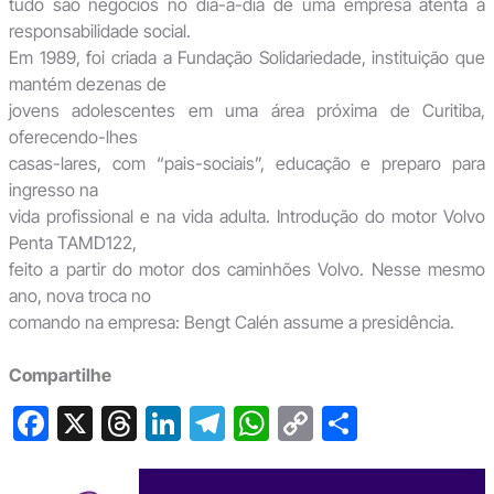
tudo são negócios no dia-a-dia de uma empresa atenta à
responsabilidade social.
Em 1989, foi criada a Fundação Solidariedade, instituição que
mantém dezenas de
jovens adolescentes em uma área próxima de Curitiba,
oferecendo-lhes
casas-lares, com “pais-sociais”, educação e preparo para
ingresso na
vida profissional e na vida adulta. Introdução do motor Volvo
Penta TAMD122,
feito a partir do motor dos caminhões Volvo. Nesse mesmo
ano, nova troca no
comando na empresa: Bengt Calén assume a presidência.
Compartilhe
F
X
T
Li
T
W
C
S
a
hr
n
el
h
o
h
c
e
ke
e
at
p
ar