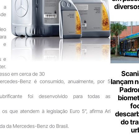
diverso
 a
sde
eo
ara
l e
s e
er.
Scani
cesso em cerca de 30
lançam n
Mercedes-Benz é consumido, anualmente, por 5
Padron
lubrificante foi desenvolvido para todas as
biome
fo
o os que atendem à legislação Euro 5”, afirma Ari
descar
do tr
nda da Mercedes-Benz do Brasil.
ur