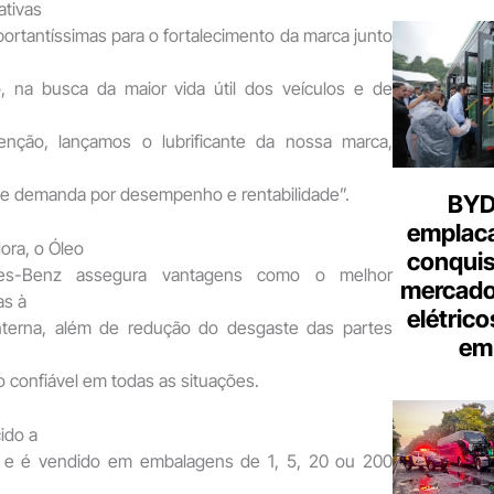
ativas
rtantíssimas para o fortalecimento da marca junto
so, na busca da maior vida útil dos veículos e de
nção, lançamos o lubrificante da nossa marca,
te demanda por desempenho e rentabilidade”.
BYD 
emplac
ra, o Óleo
conquis
es-Benz assegura vantagens como o melhor
mercado
s à
elétrico
interna, além de redução do desgaste das partes
em 
ão confiável em todas as situações.
ido a
o e é vendido em embalagens de 1, 5, 20 ou 200