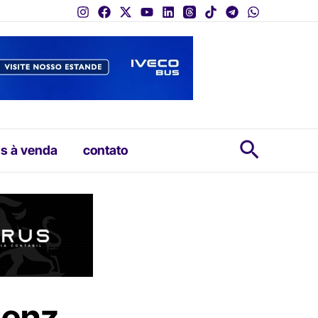
Pesquis
s à venda
contato
Benz