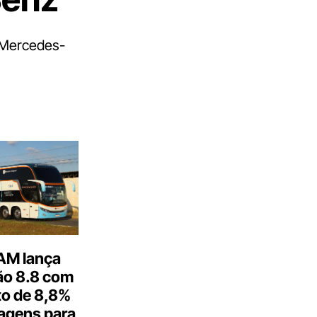
s Mercedes-
M lança
o 8.8 com
o de 8,8%
agens para