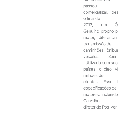
passou
comercializar, de
o final de
2012, um Ól
Genuíno próprio p
motor, diferencia
transmissão de
caminhões, ônibu
veículos Sprint
“Utilizado com su
países, o óleo 
milhões de
clientes. Esse 
especificações de
motores, incluind
Carvalho,
diretor de Pós-Ve