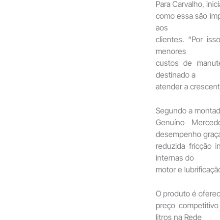
Para Carvalho, inici
como essa são impo
aos
clientes. “Por is
menores
custos de manute
destinado a
atender a crescen
Segundo a montado
Genuíno Merced
desempenho graça
reduzida fricção 
internas do
motor e lubrificaç
O produto é oferec
preço competitiv
litros na Rede