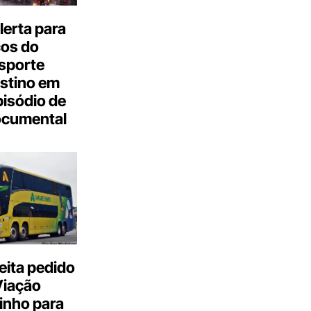
erta para
cos do
sporte
stino em
isódio de
ocumental
eita pedido
Viação
inho para