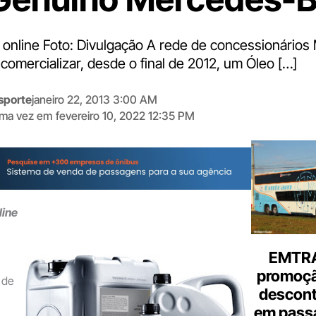
 online Foto: Divulgação A rede de concessionário
comercializar, desde o final de 2012, um Óleo […]
sporte
janeiro 22, 2013 3:00 AM
tima vez em
fevereiro 10, 2022 12:35 PM
Digite
aqui
o
seu
e-
line
mail
EMTRA
promoçã
e
descont
em pass