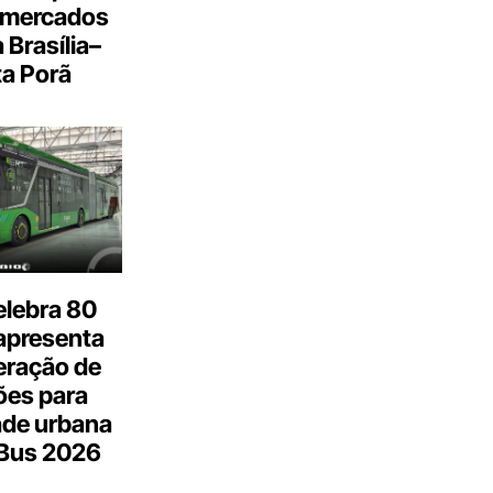
 mercados
a Brasília–
a Porã
elebra 80
apresenta
eração de
ões para
ade urbana
.Bus 2026