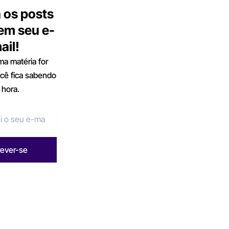
 os posts
 em seu e-
ail!
a matéria for
ocê fica sabendo
 hora.
rever-se