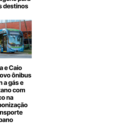
s destinos
a e Caio
ovo ônibus
 a gás e
tano com
co na
bonização
ansporte
bano