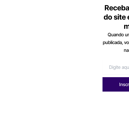
Receba
do site
m
Quando um
publicada, v
na
Insc