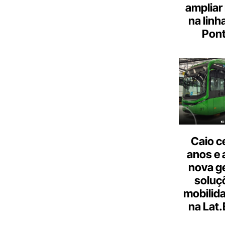
ampliar
na linh
Pont
Caio c
anos e 
nova g
soluç
mobilid
na Lat