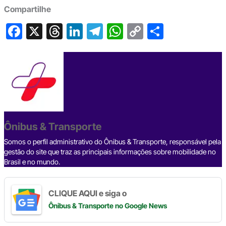
Compartilhe
F
X
T
Li
T
W
C
S
a
hr
n
el
h
o
h
c
e
ke
e
at
p
ar
e
a
dI
gr
s
y
e
b
d
n
a
A
Li
o
s
m
p
n
o
p
k
Ônibus & Transporte
k
Somos o perfil administrativo do Ônibus & Transporte, responsável pela
gestão do site que traz as principais informações sobre mobilidade no
Brasil e no mundo.
CLIQUE AQUI e siga o
Ônibus & Transporte
no Google News