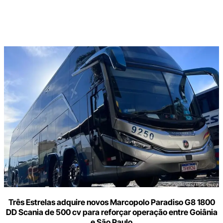
Digite
aqui
o
seu
e-
mail
Três Estrelas adquire novos Marcopolo Paradiso G8 1800
DD Scania de 500 cv para reforçar operação entre Goiânia
e São Paulo