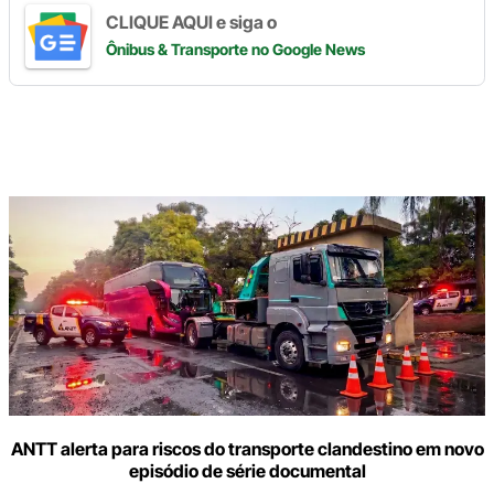
CLIQUE AQUI e siga o
Ônibus & Transporte
no Google News
Digite
aqui
o
seu
e-
mail
ANTT alerta para riscos do transporte clandestino em novo
episódio de série documental