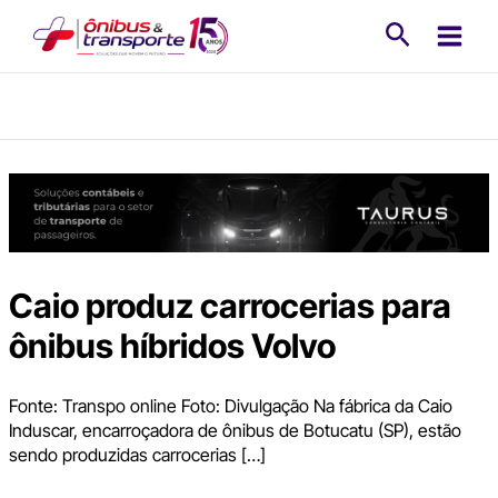
Ir
Pesquisa
para
o
conteúdo
Caio produz carrocerias para
ônibus híbridos Volvo
Fonte: Transpo online Foto: Divulgação Na fábrica da Caio
Induscar, encarroçadora de ônibus de Botucatu (SP), estão
sendo produzidas carrocerias […]