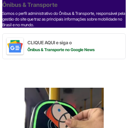
o
p
k
Ônibus & Transporte
k
Somos o perfil administrativo do Ônibus & Transporte, responsável pela
gestão do site que traz as principais informações sobre mobilidade no
Brasil e no mundo.
CLIQUE AQUI e siga o
Ônibus & Transporte
no Google News
Digite
aqui
o
seu
e-
mail