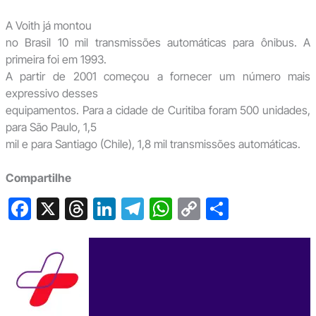
A Voith já montou
no Brasil 10 mil transmissões automáticas para ônibus. A
primeira foi em 1993.
A partir de 2001 começou a fornecer um número mais
expressivo desses
equipamentos. Para a cidade de Curitiba foram 500 unidades,
para São Paulo, 1,5
mil e para Santiago (Chile), 1,8 mil transmissões automáticas.
Compartilhe
F
X
T
Li
T
W
C
S
a
hr
n
el
h
o
h
c
e
ke
e
at
p
ar
e
a
dI
gr
s
y
e
b
d
n
a
A
Li