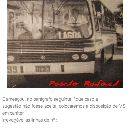
E ameaçou, no parágrafo seguinte, “que caso a
sugestão não fosse aceita, colocaremos a disposição de V.S.,
em caráter
irrevogável as linhas de n°.: