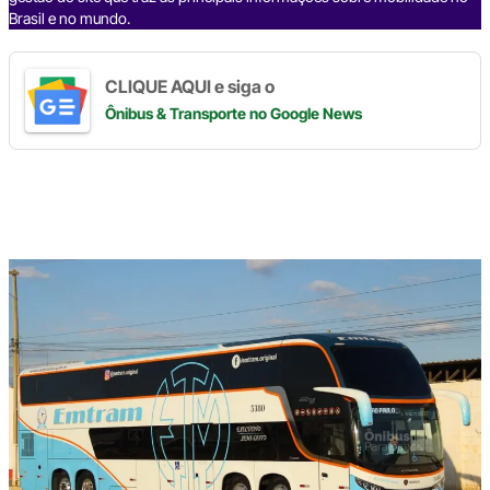
Brasil e no mundo.
CLIQUE AQUI e siga o
Ônibus & Transporte
no Google News
Digite
aqui
o
seu
e-
mail