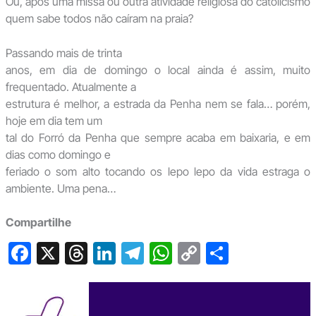
Ou, após uma missa ou outra atividade religiosa do catolicismo
quem sabe todos não caíram na praia?
Passando mais de trinta
anos, em dia de domingo o local ainda é assim, muito
frequentado. Atualmente a
estrutura é melhor, a estrada da Penha nem se fala… porém,
hoje em dia tem um
tal do Forró da Penha que sempre acaba em baixaria, e em
dias como domingo e
feriado o som alto tocando os lepo lepo da vida estraga o
ambiente. Uma pena…
Compartilhe
F
X
T
Li
T
W
C
S
a
hr
n
el
h
o
h
c
e
ke
e
at
p
ar