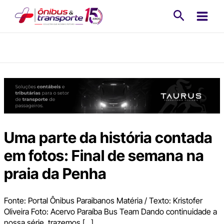
Ir
Pesquisa
para
o
conteúdo
Uma parte da história contada
em fotos: Final de semana na
praia da Penha
Fonte: Portal Ônibus Paraibanos Matéria / Texto: Kristofer
Oliveira Foto: Acervo Paraíba Bus Team Dando continuidade a
nossa série, trazemos […]