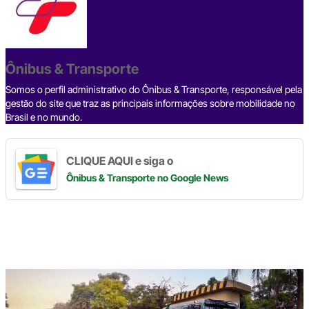
e
a
dI
gr
s
y
e
b
d
n
a
A
Li
o
s
m
p
n
o
p
k
Ônibus & Transporte
k
Somos o perfil administrativo do Ônibus & Transporte, responsável pela
gestão do site que traz as principais informações sobre mobilidade no
Brasil e no mundo.
CLIQUE AQUI e siga o
Ônibus & Transporte
no Google News
Digite
aqui
o