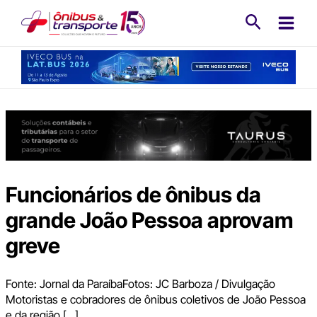
Ir
Pesquisa
para
o
conteúdo
Funcionários de ônibus da
grande João Pessoa aprovam
greve
Fonte: Jornal da ParaíbaFotos: JC Barboza / Divulgação
Motoristas e cobradores de ônibus coletivos de João Pessoa
e da região […]