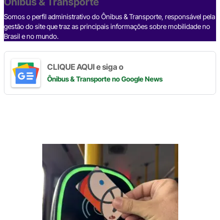
o
p
k
Ônibus & Transporte
k
Somos o perfil administrativo do Ônibus & Transporte, responsável pela
gestão do site que traz as principais informações sobre mobilidade no
Brasil e no mundo.
CLIQUE AQUI e siga o
Ônibus & Transporte
no Google News
Digite
aqui
o
seu
e-
mail