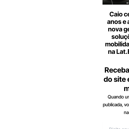
Caio c
anos e 
nova g
soluç
mobilid
na Lat
Receba
do site
m
Quando um
publicada, v
na