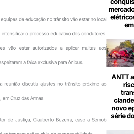
conquis
mercado
elétrico
equipes de educação no trânsito vão estar no local
em 
intensificar o processo educativo dos condutores.
es vão estar autorizados a aplicar multas aos
espeitarem a faixa exclusiva para ônibus.
ANTT al
a reunião discutiu ajustes no trânsito próximo ao
ris
tran
ro, em Cruz das Armas.
clande
novo ep
série d
or de Justiça, Glauberto Bezerra, caso a Semob
 entrar com ações civis de responsabilidade.