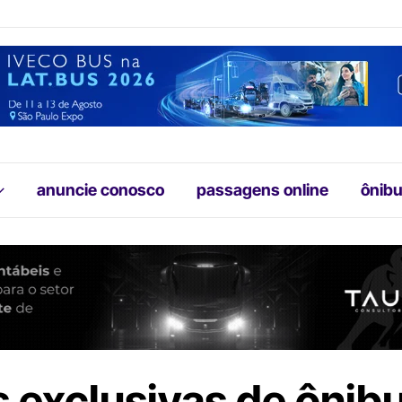
anuncie conosco
passagens online
ônibu
s exclusivas de ônib