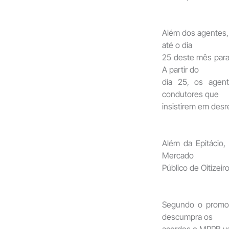
Além dos agentes, 
até o dia
25 deste mês para 
A partir do
dia 25, os agent
condutores que
insistirem em desr
Além da Epitácio, 
Mercado
Público de Oitizei
Segundo o promot
descumpra os
acordos o MPPB vai