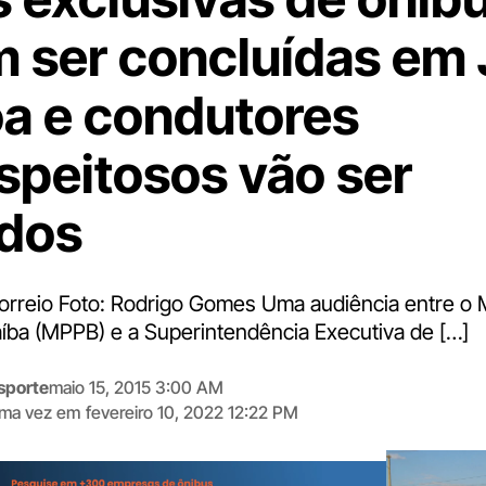
 ser concluídas em
a e condutores
speitosos vão ser
dos
Correio Foto: Rodrigo Gomes Uma audiência entre o M
aíba (MPPB) e a Superintendência Executiva de […]
sporte
maio 15, 2015 3:00 AM
tima vez em
fevereiro 10, 2022 12:22 PM
Digite
aqui