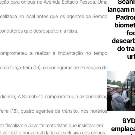
Scani
lação para ônibus na Avenida Epitácio Pessoa. Uma
lançam n
Padron
realizada no local antes que os agentes da Semob
biome
 condutores que desrespeitem a faixa.
fo
descar
do tr
omprometeu a realizar a implantação no tempo
ur
e
óxima terça-feira (19), o cronograma de execução da
diência, A Semob se comprometeu a disponibilizar,
ira (18), quatro agentes de trânsito, nos horários
BYD 
ara fiscalizar e advertir motoristas que insistam em
emplac
l vertical e horizontal da faixa exclusiva dos ônibus.