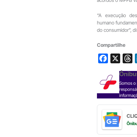
“A execução des
humano fundamen
do consumidor”, di
Compartilhe
F
X
a
h
Ônibu
c
Somos o p
e
responsáv
b
informaçõ
o
s
o
CLIQ
Ônib
k