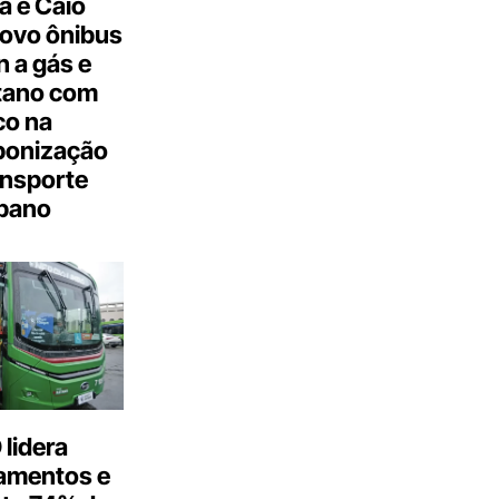
a e Caio
ovo ônibus
 a gás e
tano com
co na
bonização
ansporte
bano
lidera
amentos e