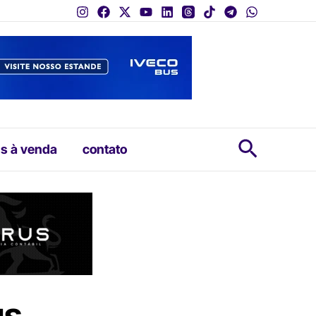
Pesquis
s à venda
contato
us