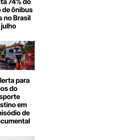
ta 74% do
 de ônibus
s no Brasil
julho
erta para
cos do
sporte
stino em
isódio de
ocumental