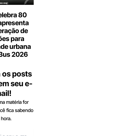
elebra 80
apresenta
eração de
ões para
ade urbana
.Bus 2026
 os posts
 em seu e-
ail!
a matéria for
ocê fica sabendo
 hora.