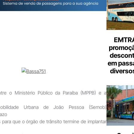
o
seu
e-
mail
EMTRA
promoçã
descont
em pass
diverso
tre o Ministério Público da Paraíba (MPPB) e a
obilidade Urbana de João Pessoa (Semob)
razo
para que o órgão de trânsito termine de implantar