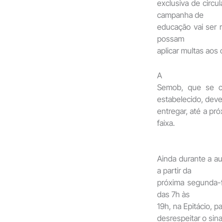
exclusiva de circu
campanha de
educação vai ser 
possam
aplicar multas aos
A
Semob, que se c
estabelecido, dev
entregar, até a pr
faixa.
Ainda durante a au
a partir da
próxima segunda-fe
das 7h às
19h, na Epitácio, p
desrespeitar o sina