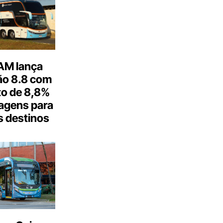
M lança
o 8.8 com
o de 8,8%
agens para
s destinos