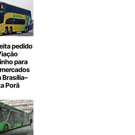
eita pedido
Viação
inho para
 mercados
a Brasília–
a Porã