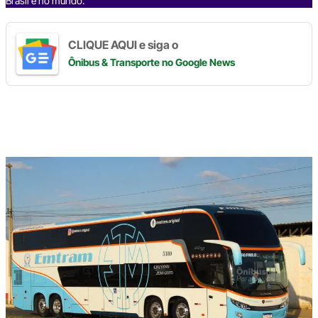
Brasil e no mundo.
CLIQUE AQUI e siga o
Ônibus & Transporte
no Google News
Digite
aqui
o
seu
e-
mail