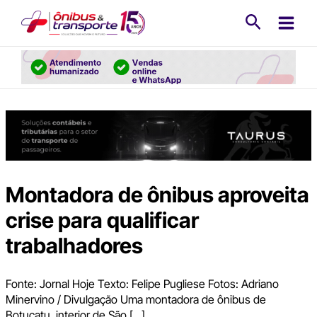
Ir
Pesquisa
para
o
conteúdo
Montadora de ônibus aproveita
crise para qualificar
trabalhadores
Fonte: Jornal Hoje Texto: Felipe Pugliese Fotos: Adriano
Minervino / Divulgação Uma montadora de ônibus de
Botucatu, interior de São […]