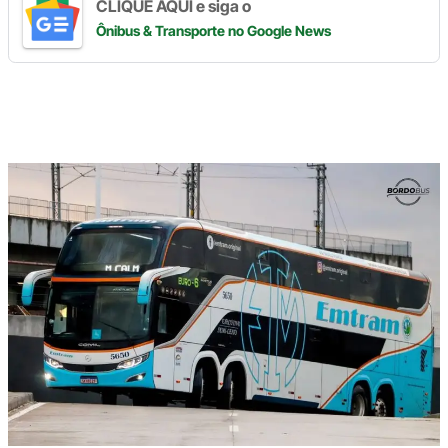
CLIQUE AQUI e siga o
Ônibus & Transporte
no Google News
Digite
aqui
o
seu
e-
mail