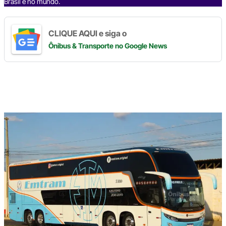
Brasil e no mundo.
CLIQUE AQUI e siga o
Ônibus & Transporte
no Google News
Digite
aqui
o
seu
e-
mail