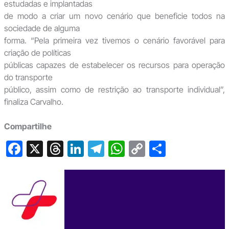
estudadas e implantadas
de modo a criar um novo cenário que beneficie todos na
sociedade de alguma
forma. “Pela primeira vez tivemos o cenário favorável para
criação de políticas
públicas capazes de estabelecer os recursos para operação
do transporte
público, assim como de restrição ao transporte individual”,
finaliza Carvalho.
Compartilhe
F
X
T
Li
T
W
C
S
a
hr
n
el
h
o
h
c
e
ke
e
at
p
ar
e
a
dI
gr
s
y
e
b
d
n
a
A
Li