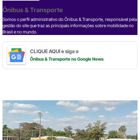
o
s
m
p
n
o
p
k
Ônibus & Transporte
k
Somos o perfil administrativo do Ônibus & Transporte, responsável pela
gestão do site que traz as principais informações sobre mobilidade no
Brasil e no mundo.
CLIQUE AQUI e siga o
Ônibus & Transporte
no Google News
Digite
aqui
o
seu
e-
mail