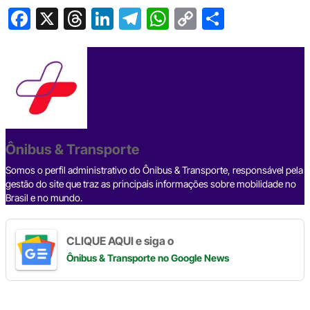
F
X
T
Li
T
W
C
S
a
hr
n
el
h
o
h
c
e
ke
e
at
p
ar
e
a
dI
gr
s
y
e
b
d
n
a
A
Li
o
s
m
p
n
o
p
k
Ônibus & Transporte
k
Somos o perfil administrativo do Ônibus & Transporte, responsável pela
gestão do site que traz as principais informações sobre mobilidade no
Brasil e no mundo.
CLIQUE AQUI e siga o
Ônibus & Transporte
no Google News