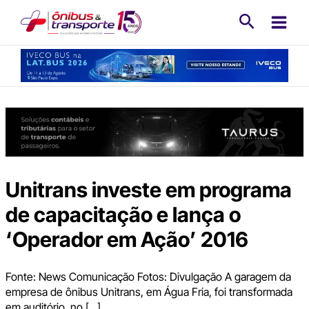
Ir
Pesquisa
para
o
conteúdo
Unitrans investe em programa
de capacitação e lança o
‘Operador em Ação’ 2016
Fonte: News Comunicação Fotos: Divulgação A garagem da
empresa de ônibus Unitrans, em Água Fria, foi transformada
em auditório, no […]