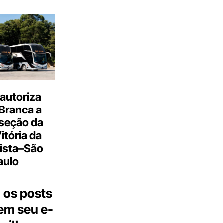
autoriza
Branca a
 seção da
Vitória da
ista–São
aulo
 os posts
 em seu e-