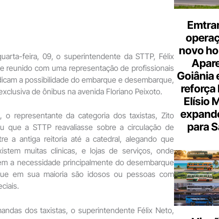
Emtra
opera
novo hor
arta-feira, 09, o superintendente da STTP, Félix
Apare
ve reunido com uma representação de profissionais
Goiânia e
ndicam a possibilidade do embarque e desembarque,
reforça 
 exclusiva de ônibus na avenida Floriano Peixoto.
Elísio 
expande
, o representante da categoria dos taxistas, Zito
para S
ou que a STTP reavaliasse sobre a circulação de
re a antiga reitoria até a catedral, alegando que
istem muitas clinicas, e lojas de serviços, onde
em a necessidade principalmente do desembarque
que em sua maioria são idosos ou pessoas com
ciais.
andas dos taxistas, o superintendente Félix Neto,