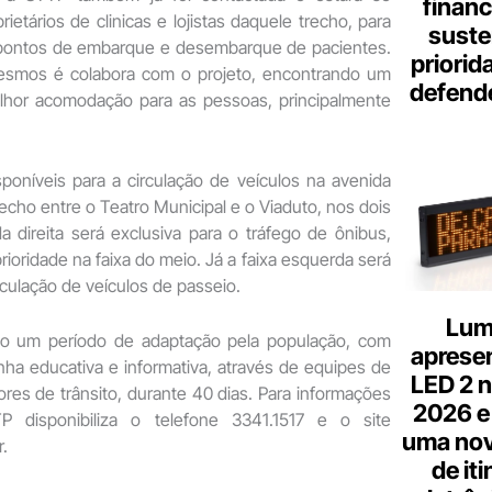
finan
ietários de clinicas e lojistas daquele trecho, para
suste
 pontos de embarque e desembarque de pacientes.
priorid
esmos é colabora com o projeto, encontrando um
defend
lhor acomodação para as pessoas, principalmente
sponíveis para a circulação de veículos na avenida
recho entre o Teatro Municipal e o Viaduto, nos dois
da direita será exclusiva para o tráfego de ônibus,
ioridade na faixa do meio. Já a faixa esquerda será
rculação de veículos de passeio.
Lum
rão um período de adaptação pela população, com
aprese
a educativa e informativa, através de equipes de
LED 2 n
es de trânsito, durante 40 dias. Para informações
2026 e
TP disponibiliza o telefone 3341.1517 e o site
uma nov
.
de it