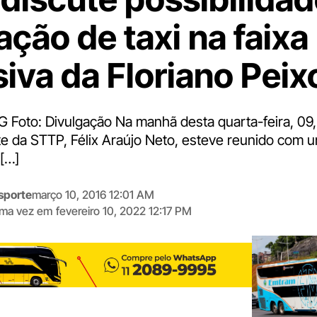
ação de taxi na faixa
siva da Floriano Peix
 Foto: Divulgação Na manhã desta quarta-feira, 09,
e da STTP, Félix Araújo Neto, esteve reunido com 
[…]
sporte
março 10, 2016 12:01 AM
tima vez em
fevereiro 10, 2022 12:17 PM
Digite
aqui
o
seu
e-
mail