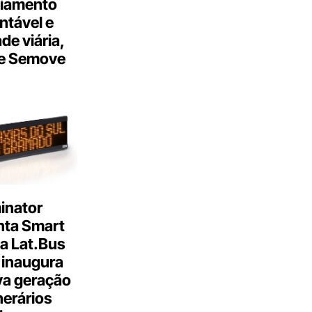
ciamento
ntável e
ade viária,
e Semove
inator
nta Smart
a Lat.Bus
 inaugura
a geração
inerários