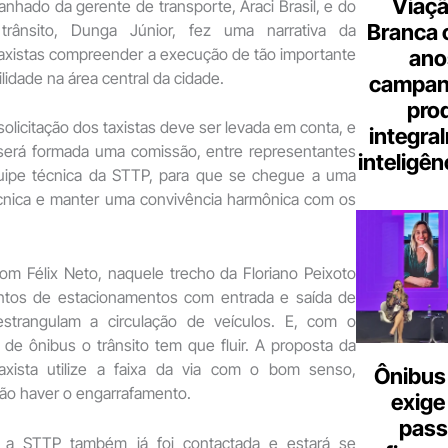
Viaçã
hado da gerente de transporte, Araci Brasil, e do
Branca 
trânsito, Dunga Júnior, fez uma narrativa da
axistas compreender a execução de tão importante
ano
lidade na área central da cidade.
campanh
pro
solicitação dos taxistas deve ser levada em conta, e
integra
erá formada uma comissão, entre representantes
inteligênc
quipe técnica da STTP, para que se chegue a uma
cnica e manter uma convivência harmônica com os
om Félix Neto, naquele trecho da Floriano Peixoto
ontos de estacionamentos com entrada e saída de
estrangulam a circulação de veículos. E, com o
 de ônibus o trânsito tem que fluir. A proposta da
xista utilize a faixa da via com o bom senso,
Ônibus 
ão haver o engarrafamento.
exige
pass
, a STTP também já foi contactada e estará se