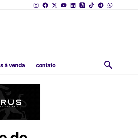
Pesquis
s à venda
contato
e de