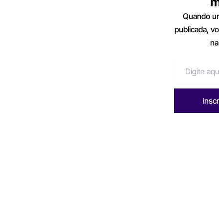
m
Quando um
publicada, v
na
Insc