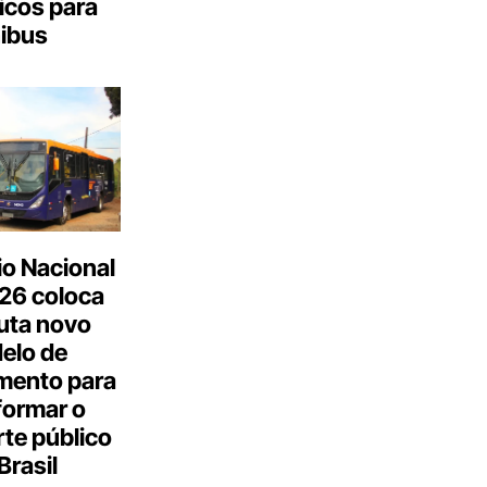
icos para
ibus
o Nacional
26 coloca
uta novo
elo de
mento para
formar o
te público
Brasil