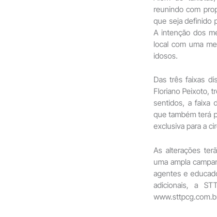
reunindo com propr
que seja definido
A intenção dos m
local com uma me
idosos.
Das três faixas di
Floriano Peixoto, t
sentidos, a faixa 
que também terá pr
exclusiva para a ci
As alterações te
uma ampla campanh
agentes e educador
adicionais, a ST
www.sttpcg.com.br