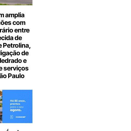
m amplia
ções com
ário entre
cida de
 Petrolina,
ligação de
Medrado e
 serviços
ão Paulo