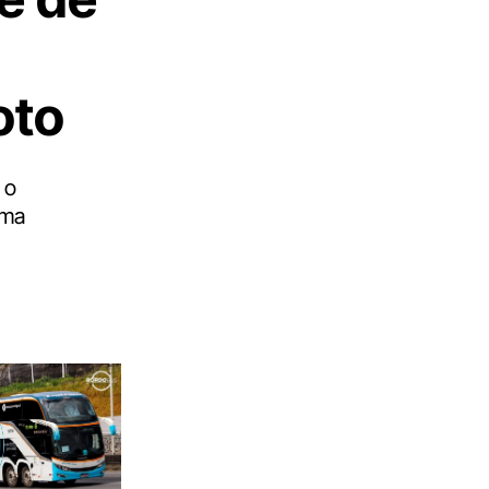
oto
 o
uma