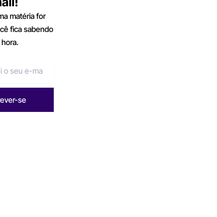
ail!
a matéria for
ocê fica sabendo
 hora.
rever-se