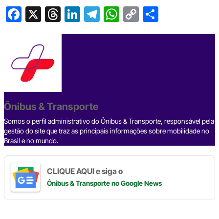
F
X
T
Li
T
W
C
S
a
hr
n
el
h
o
h
c
e
ke
e
at
p
ar
e
a
dI
gr
s
y
e
b
d
n
a
A
Li
o
s
m
p
n
o
p
k
Ônibus & Transporte
k
Somos o perfil administrativo do Ônibus & Transporte, responsável pela
gestão do site que traz as principais informações sobre mobilidade no
Brasil e no mundo.
CLIQUE AQUI e siga o
Ônibus & Transporte
no Google News