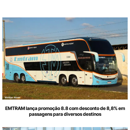
Digite
aqui
o
seu
e-
mail
EMTRAM lança promoção 8.8 com desconto de 8,8% em
passagens para diversos destinos