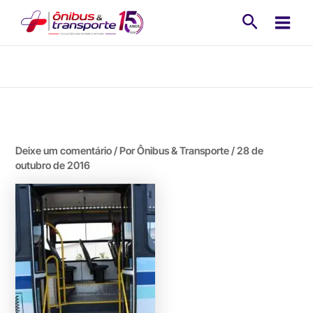
Ir
Pesquisa
para
o
conteúdo
Deixe um comentário
/ Por
Ônibus & Transporte
/
28 de
outubro de 2016