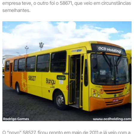
empresa teve, o outro foi o 58671, que veio em circunstâncias
semelhantes.
O “novo” 58527, ficou pronto em maio de 2011 e já veio com a